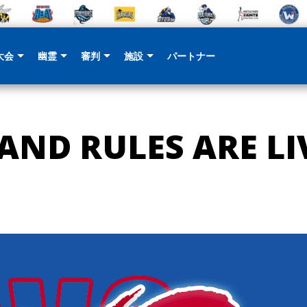
大会
幽霊
審判
施設
パートナー
 AND RULES ARE LI