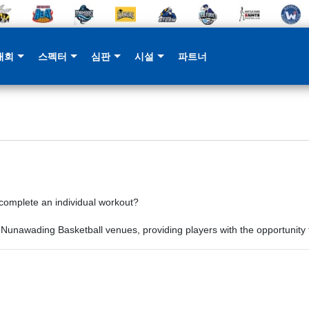
대회
스펙터
심판
시설
파트너
 complete an individual workout?
 Nunawading Basketball venues, providing players with the opportunity t