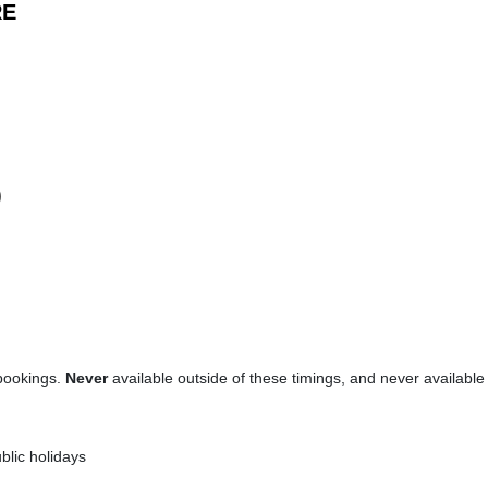
RE
)
 bookings.
Never
available outside of these timings, and never availabl
blic holidays